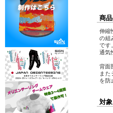
商品
伸縮
の組
です
通気
背面
また
を防
対象