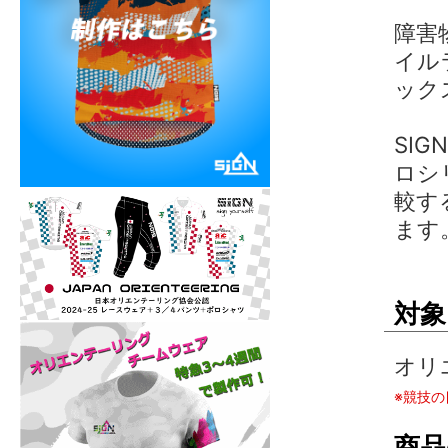
障害
イル
ック
SI
ロシ
較す
ます
対象
オリ
※競技
商品